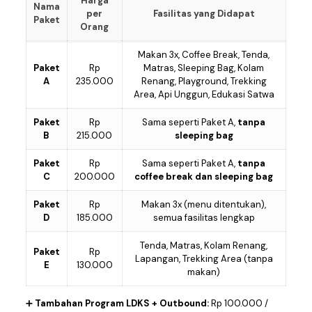
Harga
Nama
per
Fasilitas yang Didapat
Paket
Orang
Makan 3x, Coffee Break, Tenda,
Paket
Rp
Matras, Sleeping Bag, Kolam
A
235.000
Renang, Playground, Trekking
Area, Api Unggun, Edukasi Satwa
Paket
Rp
Sama seperti Paket A,
tanpa
B
215.000
sleeping bag
Paket
Rp
Sama seperti Paket A,
tanpa
C
200.000
coffee break dan sleeping bag
Paket
Rp
Makan 3x (menu ditentukan),
D
185.000
semua fasilitas lengkap
Tenda, Matras, Kolam Renang,
Paket
Rp
Lapangan, Trekking Area (tanpa
E
130.000
makan)
➕
Tambahan Program LDKS + Outbound:
Rp 100.000 /